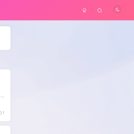
软件介绍： Wise Care 365中文版是一款电脑系统垃圾清理软件的系统优化工具.WiseCare365最新版系统垃圾清理优化工具功能包括:电脑体检,系统清理,系统优化,隐私保护,系统监视;启动项管理,注册表...
1