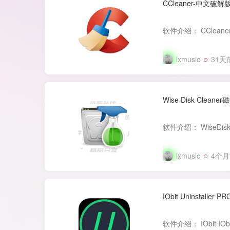
CCleaner-中文破解
lxmusic
31天
Wise Disk Clea
lxmusic
4个
IObit Uninstalle