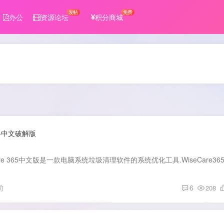
发帖
免费
办公
资源论坛
积分商城
PRO-中文破解版
前
6
208