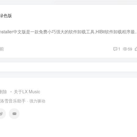
-中文绿色版
软件介绍： HiBit Uninstaller中文版是一款免费小巧强大的软件卸载工具,HIBit软件卸载程序
月前
1
59
删除
关于LX Music
洛雪音乐助手
· 强力驱动