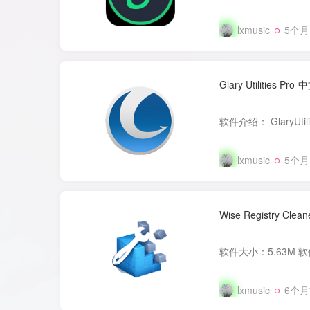
lxmusic
5个
Glary Utilities P
lxmusic
5个
Wise Registry Cle
lxmusic
6个