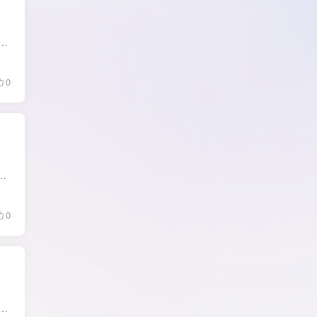
系统优化和隐私保护工具的系统清理软件,它体积小,扫描速度非常快,支持自定义清理规则,增强了应用程序清理范围和效果.CCleaner最新版是Piriform(梨子公司)...
0
2006 年的WiseCleaner 团队开发，它可以快速识别多达50多种垃圾文件。 软件截图： 软件下载: 更新版本：v11.3.3.853 温馨...
0
ler中文破解版是一款专业的软件卸载工具,IObit Uninstaller最新版功能包括:强制卸载, 批量卸载,安装监视器,文件粉碎,软件健康检查,卸载Windows 更新补丁,移除浏...