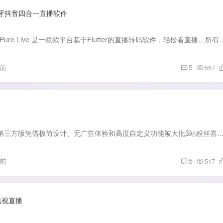
虎牙抖音四合一直播软件
软件介绍： 纯粹直播Pure Live 是一款款平台基于Flutter的直播转码软件，轻松看直播。所有数据均由本地机
月前
5
557
软件介绍： 很多B站第三方版凭借极简设计、无广告体验和高度自定义功能被大批β站粉丝喜爱，这类型软件也有很多，比如biliyou、bilimiao等。 最近又发现了一款很不错的
月前
5
517
源电视直播