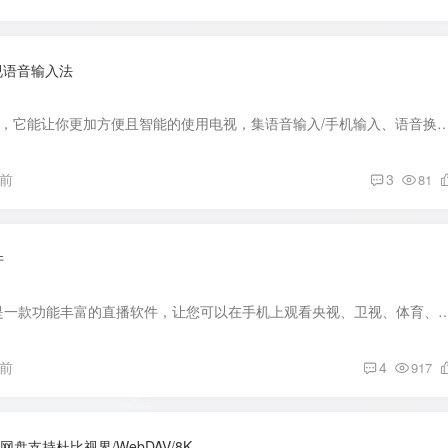
视语音输入法
软件介绍： 一款神器，它能让你更加方便且智能的使用电视，集语音输入/手机输入、语音换台等功能于一体的电视工具——夏杰语音TV。 软件截图： 软件下载: 更新版
月前
3
81
件
软件介绍： YourTV是一款功能丰富的直播软件，让您可以在手机上观看央视、卫视、体育、少儿、地方以及网页直播。无论是追剧迷、体育爱好者
月前
4
917
盘支持杜比视界/WebDAV/8K