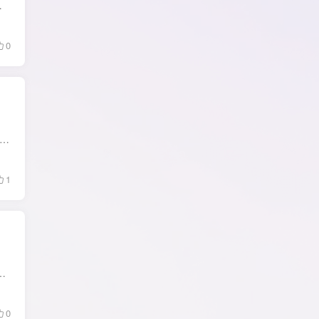
播观看体验。 Q: 在电视机/盒子上无法...
0
电视端有许多出色的第三方应用，但在应用管理和文件管理等方面，似乎还没有出现更好用的（类似当贝应用中心这种除外，虽然它也能管理，但它是应用中心也是广告中心）。大家似乎习惯...
1
三方TV端，其中的BV最近更新了全新版本。除了BBLL就是BV的版本很受欢迎。使用了全新的UI界面，由之前的顶...
0