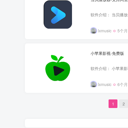
lxmusic
5个
小苹果影视-免费版
lxmusic
6个
1
2