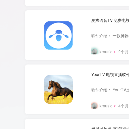
夏杰语音TV-免费电
lxmusic
2个
YourTV-电视直播软
lxmusic
4个
当贝播放器-支持阿里网