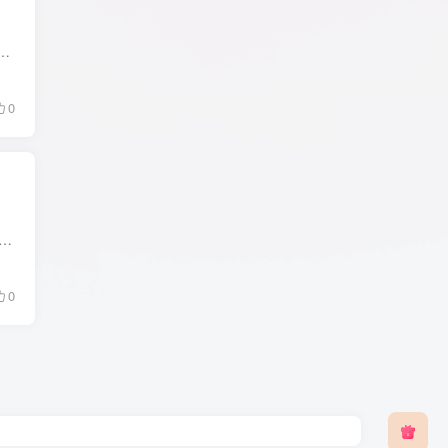
式的视频播放器，专为智能电视专打造，解码强；支持阿里网盘、百度网盘等网盘资源导入，支持外部设备导入，并且可以自动匹配电影海报封面，...
0
(影视聚合软件)是一款免费无广告的机顶盒子影视软件,智能搜索全网影视资源,免费观看院线大片,付费影视等高清视频,小苹果影视tv版聚合全网影视站源,小苹果影视盒子版提...
0