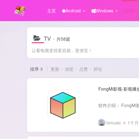
主页
Android
Windows
TV
TV
共58篇
让看电视变得更容易，更便宜！
排序
更新
浏览
点赞
评论
FongMi影视-影视播
lxmusic
1个