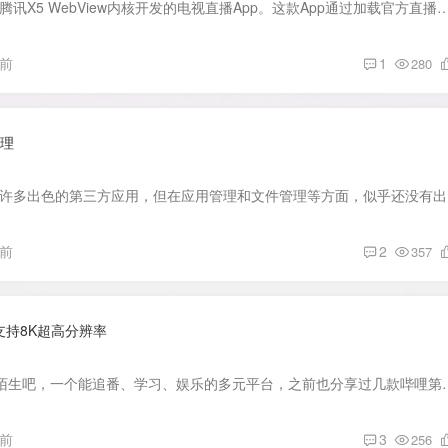
软件介绍： 一款基于腾讯X5 WebView内核开发的电视直播App。这款App通过加载官方直播网页，自动识别网页中的video标签并实现全屏播放，为用户带来流畅的直
月前
1
280
管理
软件介绍： 
月前
2
357
支持8K超高分辨率
软件介绍： B站都不陌生吧，一个能追番、学习、娱乐的多元平台，之前也分享过几款哔哩第
月前
3
256