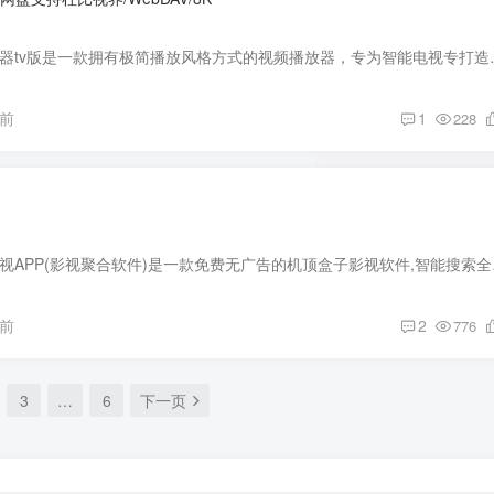
软件介绍： 当贝播放器tv版是一款拥有极简播放风格方
月前
1
228
软件介绍： 小苹果影视APP
月前
2
776
3
…
6
下一页