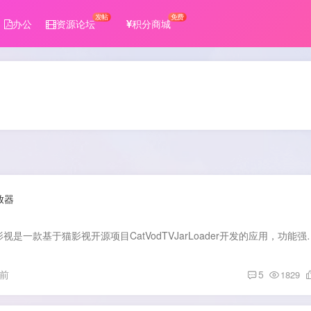
发帖
免费
办公
资源论坛
积分商城
放器
软件介绍： FongMi影视是一款基于猫影视开源项目CatVodTVJarLoader开发的应用
月前
5
1829