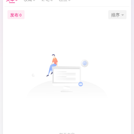
发布
排序
0