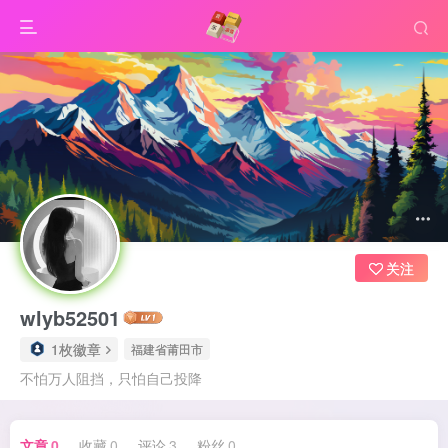
关注
wlyb52501
1枚徽章
福建省莆田市
不怕万人阻挡，只怕自己投降
文章
0
收藏
0
评论
3
粉丝
0