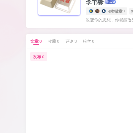
李书缘
4枚徽章
改变你的思想，你就能改
文章
0
收藏
0
评论
3
粉丝
0
发布
0