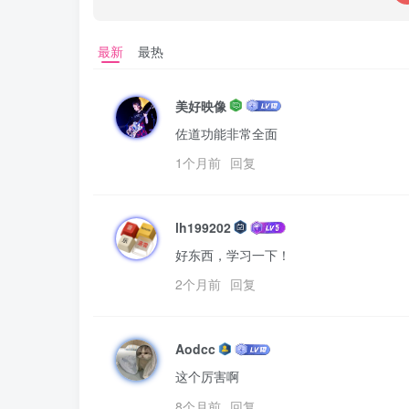
最新
最热
美好映像
佐道功能非常全面
1个月前
回复
lh199202
好东西，学习一下！
2个月前
回复
Aodcc
这个厉害啊
8个月前
回复