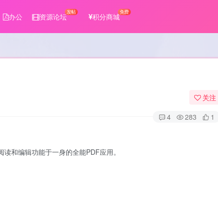
发帖
免费
办公
资源论坛
积分商城
关注
4
283
1
PDF阅读和编辑功能于一身的全能PDF应用。