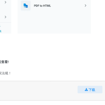
查看!
权法规！
下载