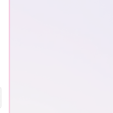
2
0
2
5
年
–
新
年
倒
计
时
147 天
7 时
56 分
43 秒
748篇
8810位
1113天
1862条
534700次