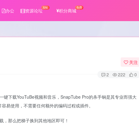
发帖
免费
办公
资源论坛
积分商城
关注
2
222
0
一键下载YouTuBe视频和音乐，SnapTube Pro的杀手锏是其专业而强大
序非常容易使用，不需要任何额外的编码过程或插件。
法下载，那么把梯子换到其他地区即可！