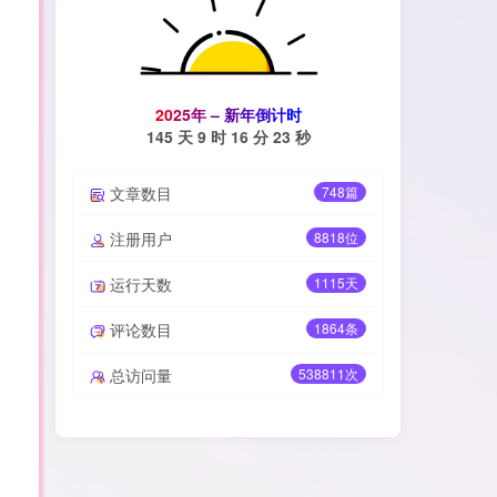
2
0
2
5
年
–
新
年
倒
计
时
145 天
9 时
16 分
21 秒
文章数目
748篇
注册用户
8818位
运行天数
1115天
评论数目
1864条
总访问量
538811次