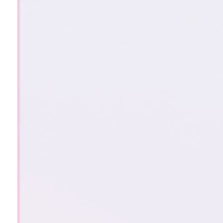
2
0
2
5
年
–
新
年
倒
计
时
146 天
11 时
7 分
53 秒
748篇
8812位
1113天
1863条
536252次