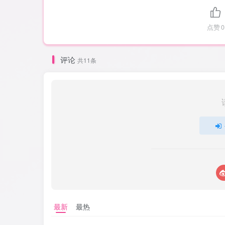
点赞
0
评论
共11条
最新
最热