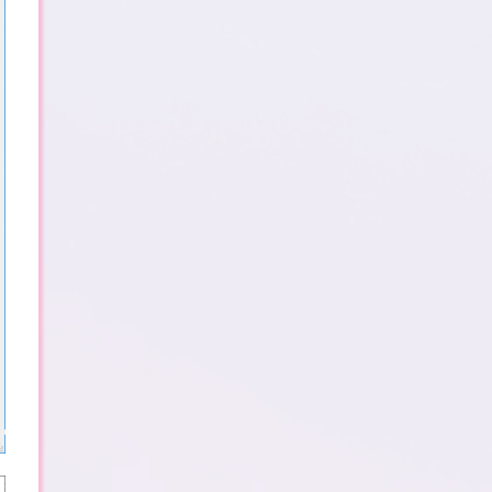
2
0
2
5
年
–
新
年
倒
计
时
144 天
13 时
30 分
46 秒
748篇
8820位
1115天
1864条
540336次