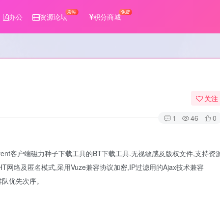
发帖
免费
办公
资源论坛
积分商城
关注
1
46
0
tTorrent客户端磁力种子下载工具的BT下载工具.无视敏感及版权文件,支持资
DHT网络及匿名模式,采用Vuze兼容协议加密,IP过滤用的Ajax技术兼容
映射排队优先次序。