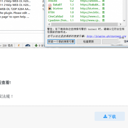
查看!
权法规！
下载