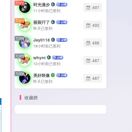
TOP2
TOP2
时光漫步
时光漫步
497
497
11小时前已签到
11小时前已签到
TOP3
TOP3
莪裂幵了
莪裂幵了
492
492
昨天已签到
昨天已签到
TOP4
TOP4
Jay0118
Jay0118
488
488
18小时前已签到
18小时前已签到
TOP5
TOP5
whynt
whynt
487
487
13小时前已签到
13小时前已签到
TOP6
TOP6
美好映像
美好映像
487
487
昨天已签到
昨天已签到
收藏榜