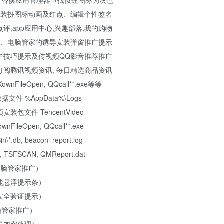
堂，替换应用管理器查找按钮图标为灰色
性装扮图标动画及红点、编辑个性签名
点评,app应用中心,兴趣部落,我的购物
法、电脑管家的诱导安装弹窗推广提示
栏技巧提示及传视频QQ影音推荐推广
阅腾讯视频资讯, 每日精选商品资讯
wnFileOpen, QQcall**.exe等等
 %AppData%\Logs
文件 TencentVideo
Open, QQcall**.exe
 beacon_report.log
SCAN, QMReport.dat
电脑管家推广）
能悬浮提示条）
安全验证提示）
脑管家推广）