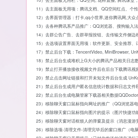
10）去主面板无用栏：QQ空间, 花样直播, 腾讯课
11）去主面板无用项：腾讯文档、QQ空间红点、个
12）去界面管理器：打卡,qq小世界,迷你腾讯网,大众
13）去各种腾讯系产品推广：QQ浏览器、搜狗输入
14）去群公告广告、去群举报按钮、去传输文件侧边
15）去选项设置界面无用项：软件更新、安全推荐、订
17）禁止后台下载：TencentVideo, MiniBrowser, UnKo
18）禁止后台生成堆积上G大小的腾讯产品相关日志数据文件
19）禁止打开播放接收视频文件后在后台下载腾讯视频安装包
20）禁止点击网址链接和打开未知文件后台生成 UnKownFile
21）禁止后台生成用户匿名信息统计数据和日志文件Bin\*.db,
22）禁止后台生成电脑管家下载器相关数据QQDoctor, TSF
23）移除聊天窗口鼠标指向网址的推广（QQ浏览器
24）移除聊天窗口鼠标指向图片的提示（图片快捷功
25）移除聊天窗对话框烦人的弹窗及提示（消息漫游
26）移除选项-清理文件-清理完毕后的窗口推广（电