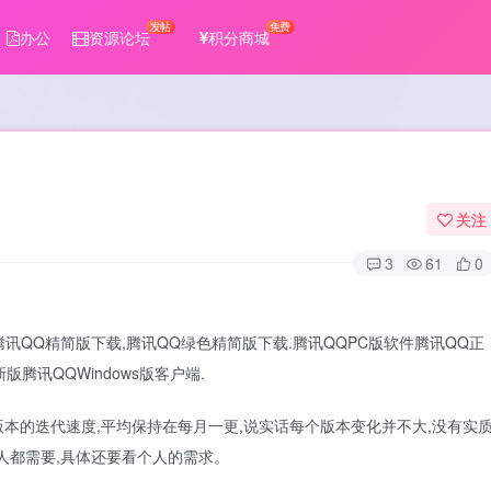
发帖
免费
办公
资源论坛
积分商城
关注
3
61
0
讯QQ精简版下载,腾讯QQ绿色精简版下载.腾讯QQPC版软件腾讯QQ正
版腾讯QQWindows版客户端.
新版本的迭代速度,平均保持在每月一更,说实话每个版本变化并不大,没有实
人都需要,具体还要看个人的需求。