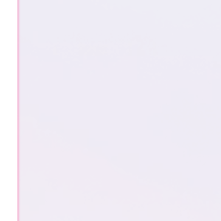
2
0
2
5
年
–
新
年
倒
计
时
146 天
2 时
8 分
59 秒
748篇
8814位
1114天
1863条
537256次