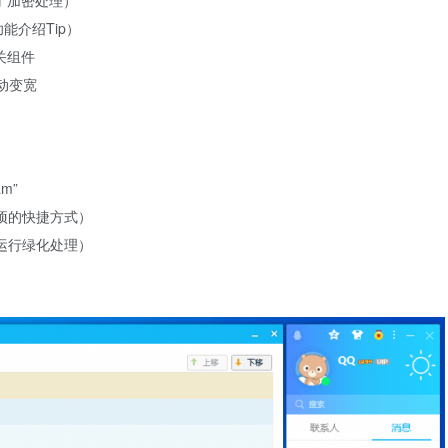
了加密处理）
能介绍Tip）
关组件
动变宽
am”
项的快捷方式）
运行绿化处理）