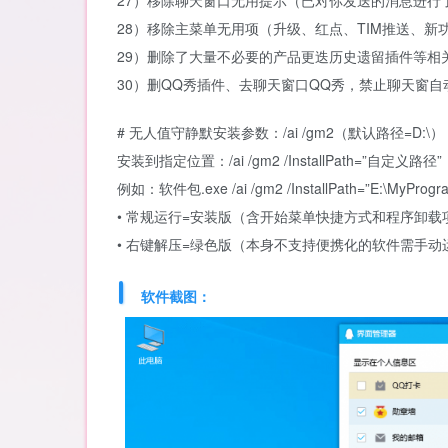
27）移除聊天窗口无用提示（已对你发送的消息进行
28）移除主菜单无用项（升级、红点、TIM推送、新功
29）删除了大量不必要的产品更迭历史遗留插件等相
30）删QQ秀插件、去聊天窗口QQ秀，禁止聊天窗自
# 无人值守静默安装参数：/ai /gm2（默认路径=D:\）
安装到指定位置：/ai /gm2 /InstallPath=”自定义路径”
例如：软件包.exe /ai /gm2 /InstallPath=”E:\MyProgr
• 常规运行=安装版（含开始菜单快捷方式和程序卸载
• 右键解压=绿色版（本身不支持便携化的软件需手动
软件截图：