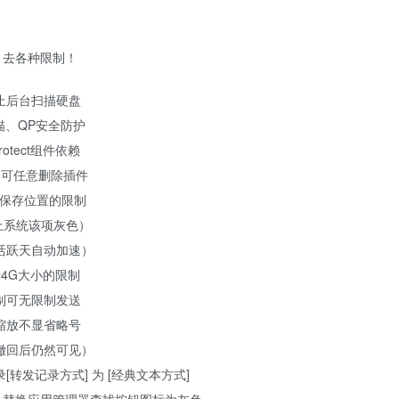
、去各种限制！
止后台扫描硬盘
描、QP安全防护
otect组件依赖
 可任意删除插件
)保存位置的限制
以上系统该项灰色）
2活跃天自动加速）
于4G大小的限制
制可无限制发送
缩放不显省略号
撤回后仍然可见）
转发记录方式] 为 [经典文本方式]