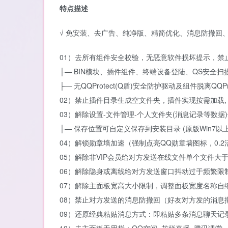
特点描述
√ 免安装、去广告、纯净版、精简优化、消息防撤回
01）去所有组件安全校验，无恶意软件损坏提示，禁
├— BIN模块、插件组件、终端设备登陆、QS安全扫
├— 无QQProtect(Q盾)安全防护驱动及组件脱离QQPr
02）禁止插件目录生成空文件夹，插件实现按需加载,
03）解除设置-文件管理-个人文件夹(消息记录等数据
├— 保存位置可自定义保存到安装目录 (原版Win7
04）解锁勋章墙加速（强制点亮QQ勋章墙图标，0.
05）解除非VIP会员给对方发送在线文件单个文件大
06）解除隐身或离线给对方发送窗口抖动过于频繁限
07）解除主面板宽高大小限制，调整面板宽度名称自
08）禁止对方发送的消息防撤回（好友对方发的消息
09）还原经典粘贴消息方式：即粘贴多条消息聊天记录[