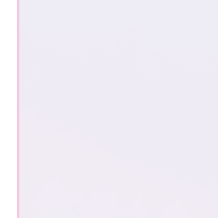
2
0
2
5
年
–
新
年
倒
计
时
147 天
10 时
26 分
47 秒
748篇
8810位
1112天
1862条
534507次