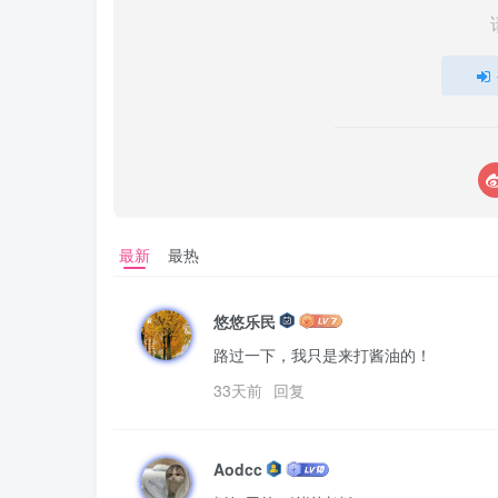
最新
最热
悠悠乐民
路过一下，我只是来打酱油的！
33天前
回复
Aodcc