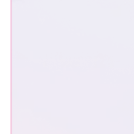
2
0
2
5
年
–
新
年
倒
计
时
145 天
10 时
12 分
17 秒
748篇
8818位
1114天
1864条
538694次