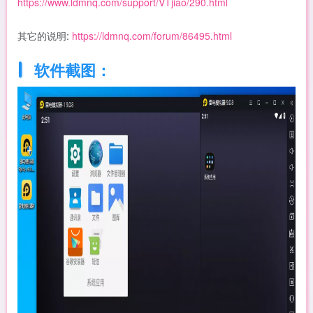
https://www.ldmnq.com/support/VTjiao/290.html
其它的说明:
https://ldmnq.com/forum/86495.html
软件截图：