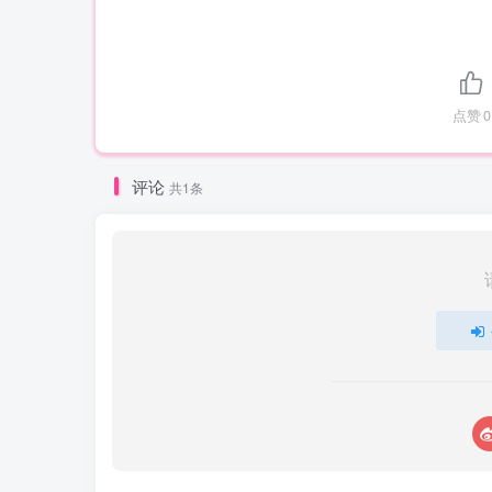
点赞
0
评论
共1条