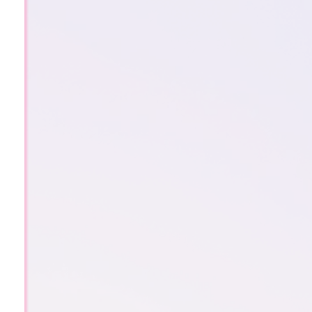
2
0
2
5
年
–
新
年
倒
计
时
145 天
10 时
49 分
43 秒
748篇
8818位
1114天
1864条
538620次