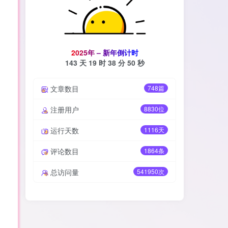
2
0
2
5
年
–
新
年
倒
计
时
143 天
19 时
38 分
49 秒
文章数目
748篇
注册用户
8830位
运行天数
1116天
评论数目
1864条
总访问量
541950次