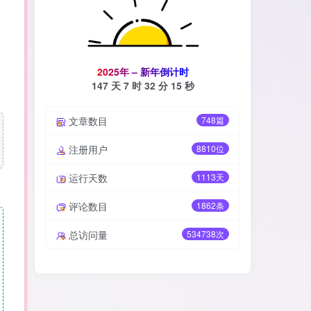
2
0
2
5
年
–
新
年
倒
计
时
147 天
7 时
32 分
14 秒
文章数目
748篇
注册用户
8810位
运行天数
1113天
评论数目
1862条
总访问量
534738次