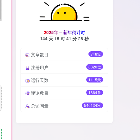
2
0
2
5
年
–
新
年
倒
计
时
144 天
15 时
41 分
27 秒
文章数目
748篇
注册用户
8820位
运行天数
1115天
评论数目
1864条
总访问量
540134次