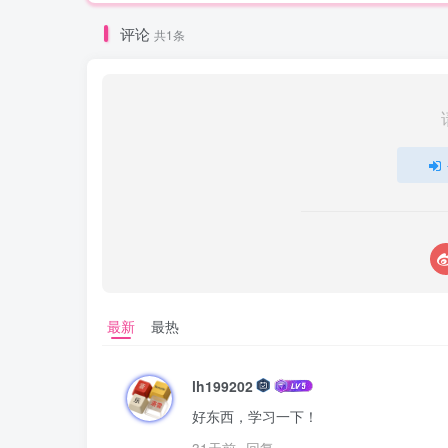
评论
共1条
最新
最热
lh199202
好东西，学习一下！