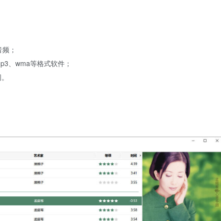
音频；
p3、wma等格式软件；
词。