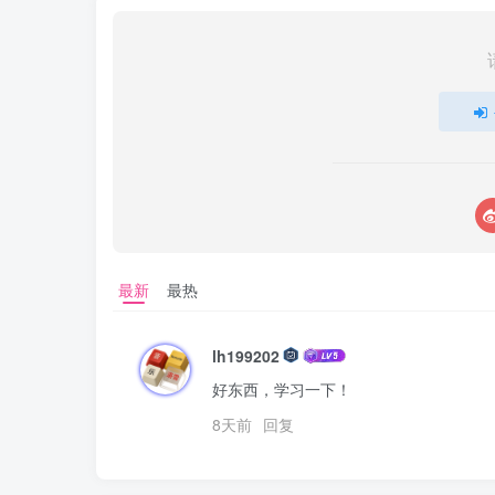
最新
最热
lh199202
好东西，学习一下！
8天前
回复