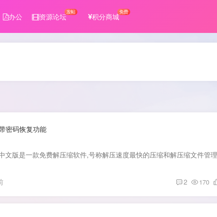
发帖
免费
办公
资源论坛
积分商城
业版带密码恢复功能
前
2
170