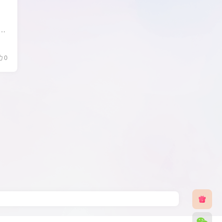
缩软件知名产品的经典装机软件.WinRAR压缩文件管理器文件打包文件解压缩软件提供RAR和ZIP文件的完整支持,WinRAR解压工具功能包括固实压缩,分卷压缩,压缩...
0