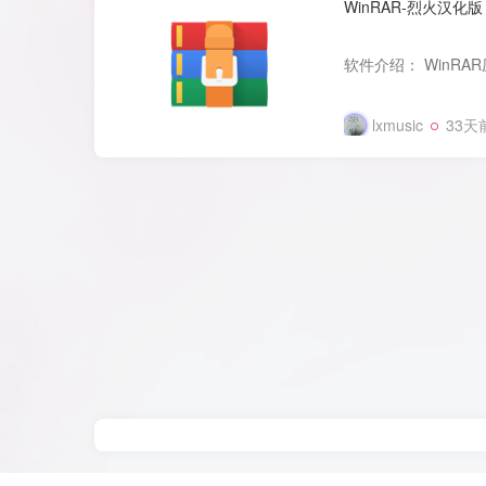
WinRAR-烈火汉化版
lxmusic
33天