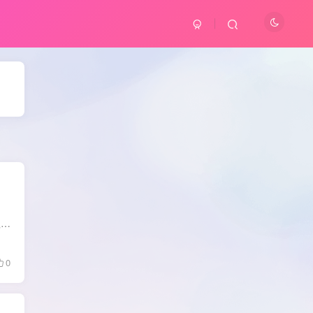
软件介绍： Bandizip中文版是一款免费解压缩软件,号称解压速度最快的压缩和解压缩文件管理器.支持多核快速压缩.文件拖放,可创建带密码和多卷的压缩包,提取包括RAR/RAR5/7Z/ZIP在内30多种格式,支...
0