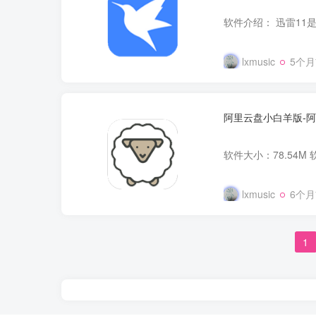
lxmusic
5个
阿里云盘小白羊版-
lxmusic
6个
1