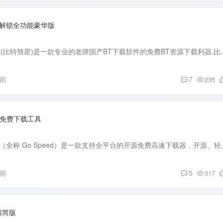
星)-解锁全功能豪华版
软件介绍： BitComet(比特彗星)是一款专业的老牌国产BT下载软件的免
月前
7
235
开源免费下载工具
软件介绍： Gopeed （全称 Go Speed）是一款支持全平台
月前
5
317
精简版