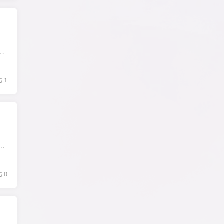
费BT资源下载利器.比特彗星中文版BitComet最新版独有长效种子功能,大幅度增加下载速度,增加种子存活率.这款BT下载客户端支持B...
1
的开源免费高速下载器，开源、轻量、原生，采用 Golang + Flutter 开发，支持（HTTP、BitTorrent、Magnet 等）协议，并支持所有平台（Win...
0