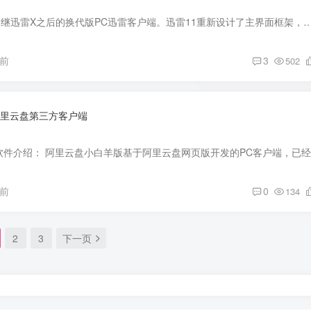
软件介绍： 迅雷11是继迅雷X之后的换代版PC迅雷客户端。迅雷11重新设计了主界面框架，将下载与云盘合二为一，在迅雷云盘里，可以流畅的观看视频 ，从云盘取
月前
3
502
阿里云盘第三方客户端
月前
0
134
2
3
下一页