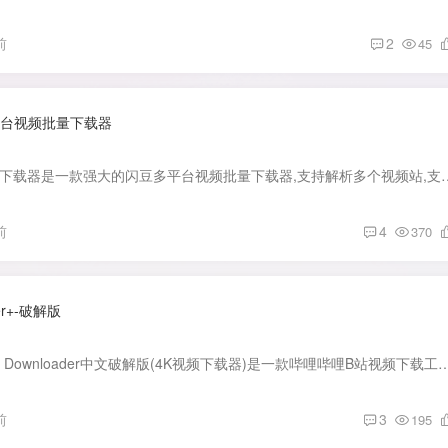
前
2
45
平台视频批量下载器
软件介绍： 闪豆视频下载器是一款强大的闪豆多平台视频批量下载器,支持解析多个视频站,支持批量下载
前
4
370
der+-破解版
软件介绍： 4K Video Downloader中文破解版(4K视频下载器)是一款哔哩哔哩B站视频下载工具及油管高清视频下载工具.智能解析视频最高画质,一键
前
3
195