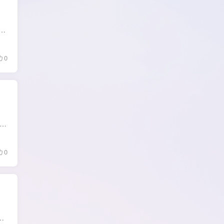
ager (简称ADM)蚂蚁下载管理器是一款出色的下载工具，可从互联网上下载各类文件，极大地简化了从任何资源下载图片、视频、音乐、程序、文档等数据的过程。这款应用...
0
M下载工具IDM中文版是一款全球下载最快的软件.Internet Download Manager(简称IDM下载器)是一款Windows平台功能强大的多线程下载工具,国外非常受欢迎.IDM中文破解版支持断点续传,...
0
支持windows，Linux操作系统，提供浏览器插件，目前下载协议支持 HTTP、FTP，侧栏提供了文件类型的分类，如：图...