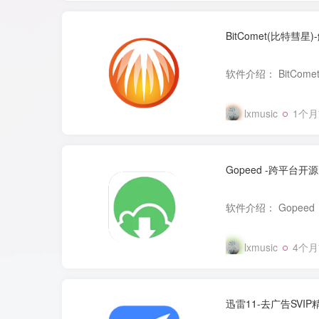
BitComet(比特彗
lxmusic
1个
Gopeed -跨平台
lxmusic
4个
迅雷11-去广告SVIP