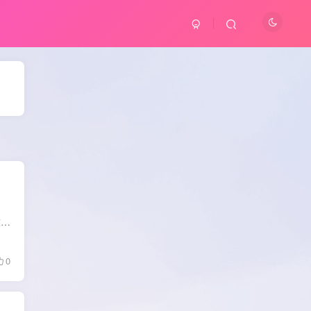
软件介绍： Wondershare UniConverter中文破解版(万兴优转)是一款国产全能视频格式转换软件.万兴格式转换器最新版具有音视频格式转换,合并视频,视频压缩,视频编辑,视频录制,视频下载,视频元数据...
0