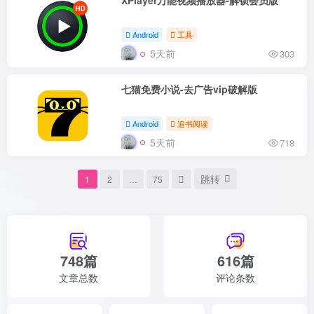
XPlayer万能视频播放器-解锁会员版
Android
工具
5天前
303
七猫免费小说-去广告vip破解版
Android
追书阅读
5天前
718
跳转
1
2
…
75
748篇
616篇
文章总数
评论条数