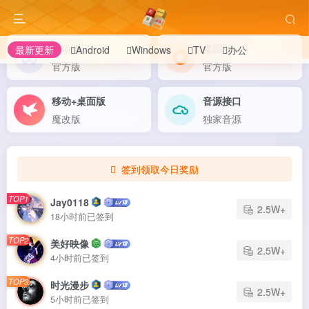
移动版
桌面版
最新更新
Android
Windows
TV
办公
官方版
官方版
移动+桌面版
音源接口
魔改版
独家音源
签到领取今日奖励
TOP1
Jay0118
2.5W+
18小时前已签到
TOP2
美好映像
2.5W+
4小时前已签到
TOP3
时光漫步
2.5W+
5小时前已签到