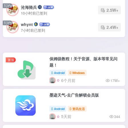
TOP4
沧海骑兵
2.5W+
10小时前已签到
TOP5
whynt
2.4W+
7小时前已签到
最新更新
Android
Windows
TV
办公
保姆级教程！关于音源、版本等常见问
置顶
题！
Android
Windows
6个月前
17W+
墨迹天气-去广告解锁会员版
Android
资讯生活
5天前
344